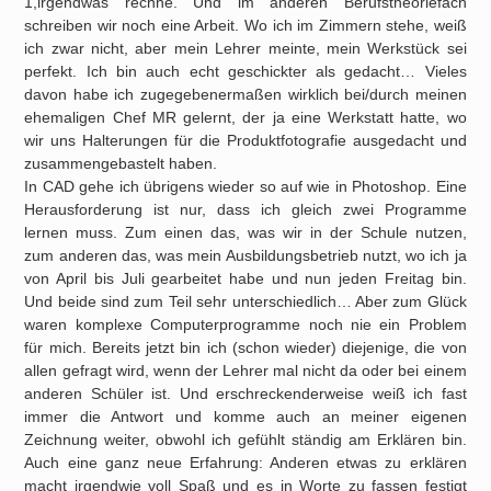
1,irgendwas rechne. Und im anderen Berufstheoriefach
schreiben wir noch eine Arbeit. Wo ich im Zimmern stehe, weiß
ich zwar nicht, aber mein Lehrer meinte, mein Werkstück sei
perfekt. Ich bin auch echt geschickter als gedacht… Vieles
davon habe ich zugegebenermaßen wirklich bei/durch meinen
ehemaligen Chef MR gelernt, der ja eine Werkstatt hatte, wo
wir uns Halterungen für die Produktfotografie ausgedacht und
zusammengebastelt haben.
In CAD gehe ich übrigens wieder so auf wie in Photoshop. Eine
Herausforderung ist nur, dass ich gleich zwei Programme
lernen muss. Zum einen das, was wir in der Schule nutzen,
zum anderen das, was mein Ausbildungsbetrieb nutzt, wo ich ja
von April bis Juli gearbeitet habe und nun jeden Freitag bin.
Und beide sind zum Teil sehr unterschiedlich… Aber zum Glück
waren komplexe Computerprogramme noch nie ein Problem
für mich. Bereits jetzt bin ich (schon wieder) diejenige, die von
allen gefragt wird, wenn der Lehrer mal nicht da oder bei einem
anderen Schüler ist. Und erschreckenderweise weiß ich fast
immer die Antwort und komme auch an meiner eigenen
Zeichnung weiter, obwohl ich gefühlt ständig am Erklären bin.
Auch eine ganz neue Erfahrung: Anderen etwas zu erklären
macht irgendwie voll Spaß und es in Worte zu fassen festigt