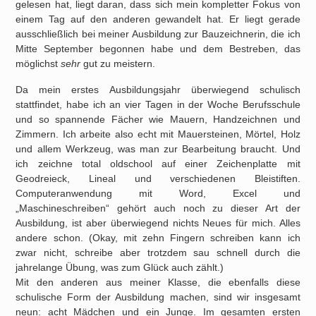
gelesen hat, liegt daran, dass sich mein kompletter Fokus von
einem Tag auf den anderen gewandelt hat. Er liegt gerade
ausschließlich bei meiner Ausbildung zur Bauzeichnerin, die ich
Mitte September begonnen habe und dem Bestreben, das
möglichst
sehr
gut zu meistern.
Da mein erstes Ausbildungsjahr überwiegend schulisch
stattfindet, habe ich an vier Tagen in der Woche Berufsschule
und so spannende Fächer wie Mauern, Handzeichnen und
Zimmern. Ich arbeite also echt mit Mauersteinen, Mörtel, Holz
und allem Werkzeug, was man zur Bearbeitung braucht. Und
ich zeichne total oldschool auf einer Zeichenplatte mit
Geodreieck, Lineal und verschiedenen Bleistiften.
Computeranwendung mit Word, Excel und
„Maschineschreiben“ gehört auch noch zu dieser Art der
Ausbildung, ist aber überwiegend nichts Neues für mich. Alles
andere schon. (Okay, mit zehn Fingern schreiben kann ich
zwar nicht, schreibe aber trotzdem sau schnell durch die
jahrelange Übung, was zum Glück auch zählt.)
Mit den anderen aus meiner Klasse, die ebenfalls diese
schulische Form der Ausbildung machen, sind wir insgesamt
neun: acht Mädchen und ein Junge. Im gesamten ersten