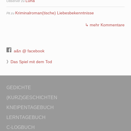
Luna
Observer
zu
Kriminalroman(tische) Liebesbekenntnisse
Pit
zu
↳ mehr Kommentare
a&n @ facebook
》
Das Spiel mit dem Tod
GEDICHTE
(KURZ)GESCHICHTEN
KNEIPENTAGEBUCH
LERNTAGEBUCH
C-LOGBUCH