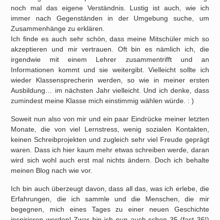
noch mal das eigene Verständnis. Lustig ist auch, wie ich
immer nach Gegenständen in der Umgebung suche, um
Zusammenhänge zu erklären.
Ich finde es auch sehr schön, dass meine Mitschüler mich so
akzeptieren und mir vertrauen. Oft bin es nämlich ich, die
irgendwie mit einem Lehrer zusammentrifft und an
Informationen kommt und sie weitergibt. Vielleicht sollte ich
wieder Klassensprecherin werden, so wie in meiner ersten
Ausbildung… im nächsten Jahr vielleicht. Und ich denke, dass
zumindest meine Klasse mich einstimmig wählen würde. : )
Soweit nun also von mir und ein paar Eindrücke meiner letzten
Monate, die von viel Lernstress, wenig sozialen Kontakten,
keinen Schreibprojekten und zugleich sehr viel Freude geprägt
waren. Dass ich hier kaum mehr etwas schreiben werde, daran
wird sich wohl auch erst mal nichts ändern. Doch ich behalte
meinen Blog nach wie vor.
Ich bin auch überzeugt davon, dass all das, was ich erlebe, die
Erfahrungen, die ich sammle und die Menschen, die mir
begegnen, mich eines Tages zu einer neuen Geschichte
inspirieren werden! Zwar bin ich nun auch schon 35 (fast 36!)