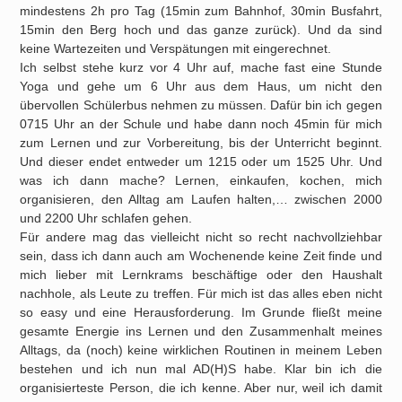
mindestens 2h pro Tag (15min zum Bahnhof, 30min Busfahrt,
15min den Berg hoch und das ganze zurück). Und da sind
keine Wartezeiten und Verspätungen mit eingerechnet.
Ich selbst stehe kurz vor 4 Uhr auf, mache fast eine Stunde
Yoga und gehe um 6 Uhr aus dem Haus, um nicht den
übervollen Schülerbus nehmen zu müssen. Dafür bin ich gegen
0715 Uhr an der Schule und habe dann noch 45min für mich
zum Lernen und zur Vorbereitung, bis der Unterricht beginnt.
Und dieser endet entweder um 1215 oder um 1525 Uhr. Und
was ich dann mache? Lernen, einkaufen, kochen, mich
organisieren, den Alltag am Laufen halten,… zwischen 2000
und 2200 Uhr schlafen gehen.
Für andere mag das vielleicht nicht so recht nachvollziehbar
sein, dass ich dann auch am Wochenende keine Zeit finde und
mich lieber mit Lernkrams beschäftige oder den Haushalt
nachhole, als Leute zu treffen. Für mich ist das alles eben nicht
so easy und eine Herausforderung. Im Grunde fließt meine
gesamte Energie ins Lernen und den Zusammenhalt meines
Alltags, da (noch) keine wirklichen Routinen in meinem Leben
bestehen und ich nun mal AD(H)S habe. Klar bin ich die
organisierteste Person, die ich kenne. Aber nur, weil ich damit