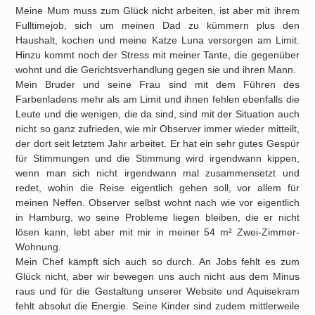
Meine Mum muss zum Glück nicht arbeiten, ist aber mit ihrem
Fulltimejob, sich um meinen Dad zu kümmern plus den
Haushalt, kochen und meine Katze Luna versorgen am Limit.
Hinzu kommt noch der Stress mit meiner Tante, die gegenüber
wohnt und die Gerichtsverhandlung gegen sie und ihren Mann.
Mein Bruder und seine Frau sind mit dem Führen des
Farbenladens mehr als am Limit und ihnen fehlen ebenfalls die
Leute und die wenigen, die da sind, sind mit der Situation auch
nicht so ganz zufrieden, wie mir Observer immer wieder mitteilt,
der dort seit letztem Jahr arbeitet. Er hat ein sehr gutes Gespür
für Stimmungen und die Stimmung wird irgendwann kippen,
wenn man sich nicht irgendwann mal zusammensetzt und
redet, wohin die Reise eigentlich gehen soll, vor allem für
meinen Neffen. Observer selbst wohnt nach wie vor eigentlich
in Hamburg, wo seine Probleme liegen bleiben, die er nicht
lösen kann, lebt aber mit mir in meiner 54 m² Zwei-Zimmer-
Wohnung.
Mein Chef kämpft sich auch so durch. An Jobs fehlt es zum
Glück nicht, aber wir bewegen uns auch nicht aus dem Minus
raus und für die Gestaltung unserer Website und Aquisekram
fehlt absolut die Energie. Seine Kinder sind zudem mittlerweile