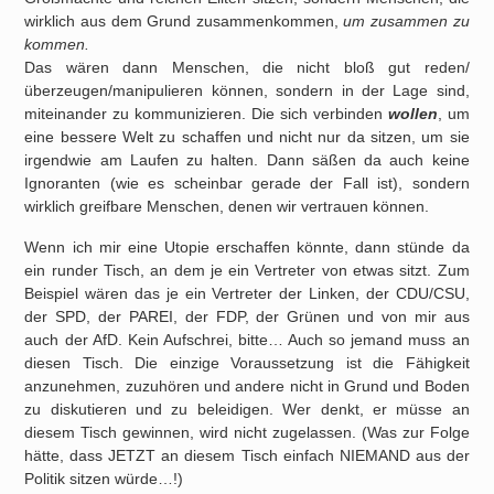
wirklich aus dem Grund zusammenkommen,
um zusammen zu
kommen.
Das wären dann Menschen, die nicht bloß gut reden/
überzeugen/manipulieren können, sondern in der Lage sind,
miteinander zu kommunizieren. Die sich verbinden
wollen
, um
eine bessere Welt zu schaffen und nicht nur da sitzen, um sie
irgendwie am Laufen zu halten. Dann säßen da auch keine
Ignoranten (wie es scheinbar gerade der Fall ist), sondern
wirklich greifbare Menschen, denen wir vertrauen können.
Wenn ich mir eine Utopie erschaffen könnte, dann stünde da
ein runder Tisch, an dem je ein Vertreter von etwas sitzt. Zum
Beispiel wären das je ein Vertreter der Linken, der CDU/CSU,
der SPD, der PAREI, der FDP, der Grünen und von mir aus
auch der AfD. Kein Aufschrei, bitte… Auch so jemand muss an
diesen Tisch. Die einzige Voraussetzung ist die Fähigkeit
anzunehmen, zuzuhören und andere nicht in Grund und Boden
zu diskutieren und zu beleidigen. Wer denkt, er müsse an
diesem Tisch gewinnen, wird nicht zugelassen. (Was zur Folge
hätte, dass JETZT an diesem Tisch einfach NIEMAND aus der
Politik sitzen würde…!)