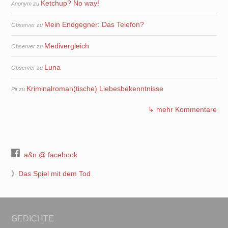
Ketchup? No way!
Anonym
zu
Mein Endgegner: Das Telefon?
Observer
zu
Medivergleich
Observer
zu
Luna
Observer
zu
Kriminalroman(tische) Liebesbekenntnisse
Pit
zu
↳ mehr Kommentare
a&n @ facebook
》
Das Spiel mit dem Tod
GEDICHTE