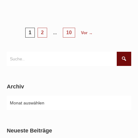
Seitennummerierung
1
2
10
…
Vor →
der
Beiträge
Archiv
Neueste Beiträge