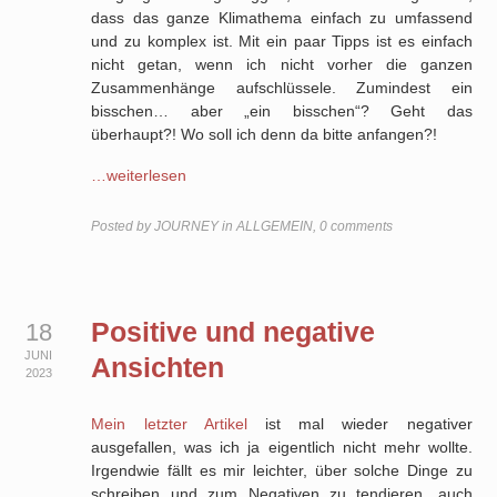
dass das ganze Klimathema einfach zu umfassend
und zu komplex ist. Mit ein paar Tipps ist es einfach
nicht getan, wenn ich nicht vorher die ganzen
Zusammenhänge aufschlüssele. Zumindest ein
bisschen… aber „ein bisschen“? Geht das
überhaupt?! Wo soll ich denn da bitte anfangen?!
…weiterlesen
Posted by
JOURNEY
in
ALLGEMEIN
,
0 comments
Positive und negative
18
JUNI
Ansichten
2023
Mein letzter Artikel
ist mal wieder negativer
ausgefallen, was ich ja eigentlich nicht mehr wollte.
Irgendwie fällt es mir leichter, über solche Dinge zu
schreiben und zum Negativen zu tendieren, auch