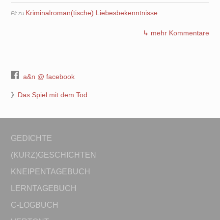
Kriminalroman(tische) Liebesbekenntnisse
Pit
zu
↳ mehr Kommentare
a&n @ facebook
》
Das Spiel mit dem Tod
GEDICHTE
(KURZ)GESCHICHTEN
KNEIPENTAGEBUCH
LERNTAGEBUCH
C-LOGBUCH