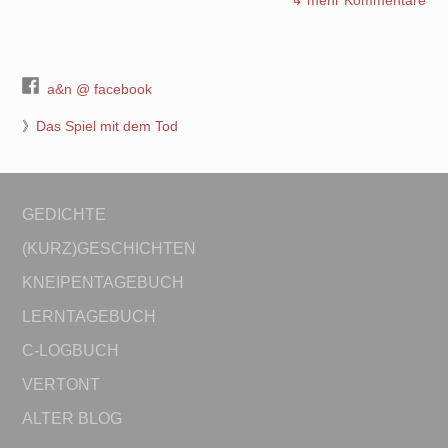
↳ mehr Kommentare
a&n @ facebook
》
Das Spiel mit dem Tod
GEDICHTE
(KURZ)GESCHICHTEN
KNEIPENTAGEBUCH
LERNTAGEBUCH
C-LOGBUCH
VERTONT
ALTER BLOG