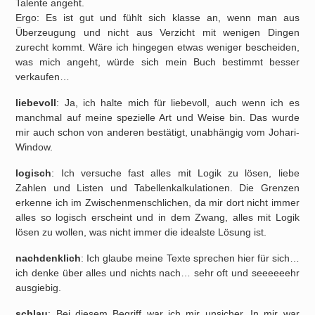
Talente angeht.
Ergo: Es ist gut und fühlt sich klasse an, wenn man aus
Überzeugung und nicht aus Verzicht mit wenigen Dingen
zurecht kommt. Wäre ich hingegen etwas weniger bescheiden,
was mich angeht, würde sich mein Buch bestimmt besser
verkaufen…
liebevoll
: Ja, ich halte mich für liebevoll, auch wenn ich es
manchmal auf meine spezielle Art und Weise bin. Das wurde
mir auch schon von anderen bestätigt, unabhängig vom Johari-
Window.
logisch
: Ich versuche fast alles mit Logik zu lösen, liebe
Zahlen und Listen und Tabellenkalkulationen. Die Grenzen
erkenne ich im Zwischenmenschlichen, da mir dort nicht immer
alles so logisch erscheint und in dem Zwang, alles mit Logik
lösen zu wollen, was nicht immer die idealste Lösung ist.
nachdenklich
: Ich glaube meine Texte sprechen hier für sich…
ich denke über alles und nichts nach… sehr oft und seeeeeehr
ausgiebig.
schlau
: Bei diesem Begriff war ich mir unsicher. In mir war