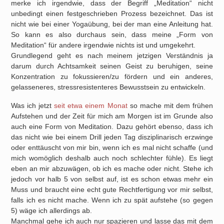
merke ich irgendwie, dass der Begriff „Meditation“ nicht
unbedingt einen festgeschrieben Prozess bezeichnet. Das ist
nicht wie bei einer Yogaübung, bei der man eine Anleitung hat.
So kann es also durchaus sein, dass meine „Form von
Meditation“ für andere irgendwie nichts ist und umgekehrt.
Grundlegend geht es nach meinem jetzigen Verständnis ja
darum durch Achtsamkeit seinen Geist zu beruhigen, seine
Konzentration zu fokussieren/zu fördern und ein anderes,
gelasseneres, stressresistenteres Bewusstsein zu entwickeln.
Was ich jetzt
seit etwa einem Monat
so mache mit dem frühen
Aufstehen und der Zeit für mich am Morgen ist im Grunde also
auch eine Form von Meditation. Dazu gehört ebenso, dass ich
das nicht wie bei einem Drill jeden Tag disziplinarisch erzwinge
oder enttäuscht von mir bin, wenn ich es mal nicht schaffe (und
mich womöglich deshalb auch noch schlechter fühle). Es liegt
eben an mir abzuwägen, ob ich es mache oder nicht. Stehe ich
jedoch vor halb 5 von selbst auf, ist es schon etwas mehr ein
Muss und braucht eine echt gute Rechtfertigung vor mir selbst,
falls ich es nicht mache. Wenn ich zu spät aufstehe (so gegen
5) wäge ich allerdings ab.
Manchmal gehe ich auch nur spazieren und lasse das mit dem