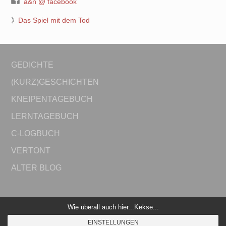
a&n @ facebook
》
Das Spiel mit dem Tod
GEDICHTE
(KURZ)GESCHICHTEN
KNEIPENTAGEBUCH
LERNTAGEBUCH
C-LOGBUCH
VERTONT
ALTER BLOG
Wie überall auch hier...Kekse...
© 2026 Journey...alles und nichts. Bento theme by Satori
EINSTELLUNGEN