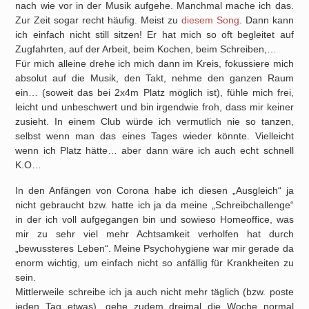
nach wie vor in der Musik aufgehe. Manchmal mache ich das.
Zur Zeit sogar recht häufig. Meist zu
diesem Song
. Dann kann
ich einfach nicht still sitzen! Er hat mich so oft begleitet auf
Zugfahrten, auf der Arbeit, beim Kochen, beim Schreiben,…
Für mich alleine drehe ich mich dann im Kreis, fokussiere mich
absolut auf die Musik, den Takt, nehme den ganzen Raum
ein… (soweit das bei 2x4m Platz möglich ist), fühle mich frei,
leicht und unbeschwert und bin irgendwie froh, dass mir keiner
zusieht. In einem Club würde ich vermutlich nie so tanzen,
selbst wenn man das eines Tages wieder könnte. Vielleicht
wenn ich Platz hätte… aber dann wäre ich auch echt schnell
K.O…
In den Anfängen von Corona habe ich diesen „Ausgleich“ ja
nicht gebraucht bzw. hatte ich ja da meine „Schreibchallenge“
in der ich voll aufgegangen bin und sowieso Homeoffice, was
mir zu sehr viel mehr Achtsamkeit verholfen hat durch
„bewussteres Leben“. Meine Psychohygiene war mir gerade da
enorm wichtig, um einfach nicht so anfällig für Krankheiten zu
sein.
Mittlerweile schreibe ich ja auch nicht mehr täglich (bzw. poste
jeden Tag etwas), gehe zudem dreimal die Woche normal