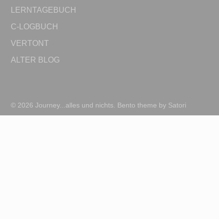
LERNTAGEBUCH
C-LOGBUCH
VERTONT
ALTER BLOG
© 2026 Journey...alles und nichts. Bento theme by Satori