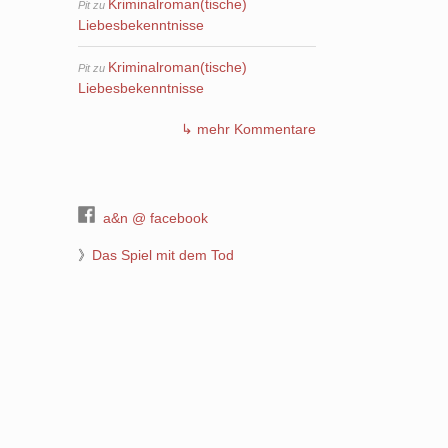
Kriminalroman(tische)
Pit
zu
Liebesbekenntnisse
Kriminalroman(tische)
Pit
zu
Liebesbekenntnisse
↳ mehr Kommentare
a&n @ facebook
》
Das Spiel mit dem Tod