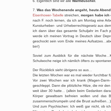
6. Eigentlich sind wir alle
Warmduscher.
7.
Was das Wochenende angeht, heute Abend f
Eisenhower-Tabelle
streichen,
morgen habe ich
nach F. noch lernen, da ich am Montag eine Ar
Kunsturheber- und Urheberrechtsgesetz aus dem
ich dann über das gesamte Schuljahr im Fach pr
werde ich meinen Vortrag in Deutsch über Depr
geschockt sein vom Ende meines Aufsatzes…aber h
bin!)
Soviel zum Ausblick für die nächste Woche…K
Schulwoche neige ich nämlich öfters zu spontanem
Der Rückblick sieht übrigens so aus…
Die letzten Wochen war es mal wieder furchtbar f
Vor zwei Wochen war ich krank (Magen-Darm-I
geschleppt. Dann die plötzliche Hitze, die mir d
weit über 30 hatte… (allein beim Gedanken dara
Körper gewaltsam befreien wollen und das 
zusammenschrumpeln und die Brust aufreißen…)
Und zum Psychischen: Ich weiß gar nicht, ob ich 