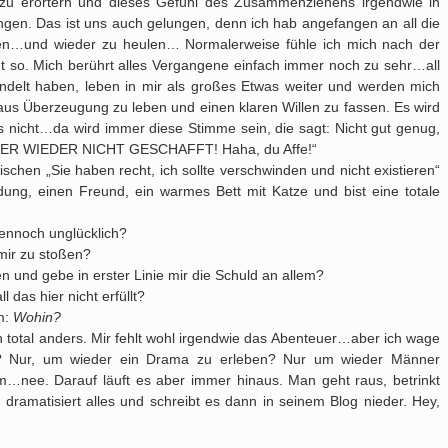
 zu erörtern und dieses Gefühl des Zusammenziehens irgendwie in
en. Das ist uns auch gelungen, denn ich hab angefangen an all die
en…und wieder zu heulen… Normalerweise fühle ich mich nach der
t so. Mich berührt alles Vergangene einfach immer noch zu sehr…all
ndelt haben, leben in mir als großes Etwas weiter und werden mich
us Überzeugung zu leben und einen klaren Willen zu fassen. Es wird
s nicht…da wird immer diese Stimme sein, die sagt: Nicht gut genug,
t, ABER WIEDER NICHT GESCHAFFT! Haha, du Affe!“
chen „Sie haben recht, ich sollte verschwinden und nicht existieren“
dung, einen Freund, ein warmes Bett mit Katze und bist eine totale
ennoch unglücklich?
mir zu stoßen?
 und gebe in erster Linie mir die Schuld an allem?
das hier nicht erfüllt?
m:
Wohin?
 total anders. Mir fehlt wohl irgendwie das Abenteuer…aber ich wage
? Nur, um wieder ein Drama zu erleben? Nur um wieder Männer
m…nee. Darauf läuft es aber immer hinaus. Man geht raus, betrinkt
 dramatisiert alles und schreibt es dann in seinem Blog nieder. Hey,