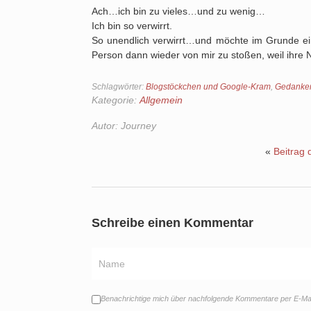
Ach…ich bin zu vieles…und zu wenig…
Ich bin so verwirrt.
So unendlich verwirrt…und möchte im Grunde e
Person dann wieder von mir zu stoßen, weil ihre
Schlagwörter:
Blogstöckchen und Google-Kram
,
Gedanken
Kategorie:
Allgemein
Autor:
Journey
«
Beitrag 
Schreibe einen Kommentar
Benachrichtige mich über nachfolgende Kommentare per E-Mai