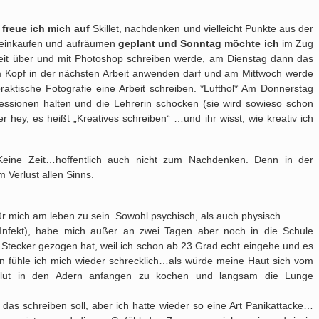
reue ich mich auf
Skillet, nachdenken und vielleicht Punkte aus der
einkaufen und aufräumen
geplant und Sonntag möchte ich
im Zug
beit über und mit Photoshop schreiben werde, am Dienstag dann das
 Kopf in der nächsten Arbeit anwenden darf und am Mittwoch werde
aktische Fotografie eine Arbeit schreiben. *Lufthol* Am Donnerstag
essionen halten und die Lehrerin schocken (sie wird sowieso schon
ey, es heißt „Kreatives schreiben“ …und ihr wisst, wie kreativ ich
eine Zeit…hoffentlich auch nicht zum Nachdenken. Denn in der
 Verlust allen Sinns.
ür mich am leben zu sein. Sowohl psychisch, als auch physisch…
nfekt), habe mich außer an zwei Tagen aber noch in die Schule
en Stecker gezogen hat, weil ich schon ab 23 Grad echt eingehe und es
n fühle ich mich wieder schrecklich…als würde meine Haut sich vom
Blut in den Adern anfangen zu kochen und langsam die Lunge
das schreiben soll, aber ich hatte wieder so eine Art Panikattacke…