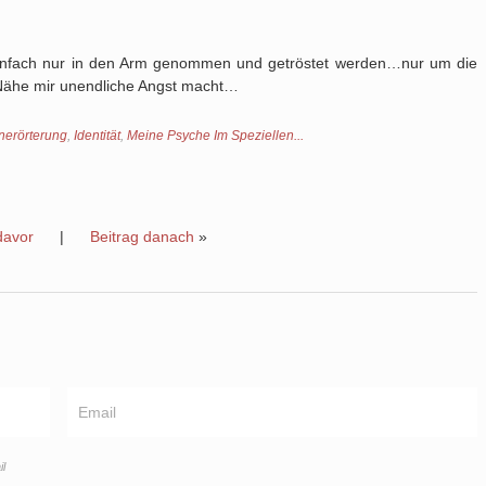
infach nur in den Arm genommen und getröstet werden…nur um die
 Nähe mir unendliche Angst macht…
erörterung
,
Identität
,
Meine Psyche Im Speziellen...
davor
|
Beitrag danach
»
l