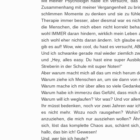
Mit meiner Psychologin habe ich versucht, das
Zusammenhang mit meiner Vergangenheit zu bring
schlimmen Momente zu denken und sie zu fühl
Therapie immer besser, aber diesmal war es nich
die Menschen, die mich eben nicht korrekt beha
wohl IMMER daran hindern, wirklich mein Leben a
sich wohl eher nichts daran ändern. Ich glaube e
gib es auf! Wow, wie cool, du hast es versuch
Und ich schwanke gerade mal wieder ziemlich zwis
und „Hey, alles easy. Du hast eine super Ausbil
Streberin in der Schule mit super Noten!“
Aber warum macht mich all das um mich herum d
Warum ziehe ich Menschen an, um sie dann von 
Warum mache ich mir über alles so viele Gedanken
Warum habe ich immerzu das Gefühl, dass mich all 
Warum will ich weglaufen? Vor was? Und vor alle
Ihr müsst bedenken, noch vor zwei Jahren war ich
es nicht mehr. Wozu noch rausgehen? Wohin
anzuziehen, die mich nur ausziehen wollen? Äh
sich, löst das komplette Chaos aus, schämt sich,
hallo, das bin ich! Gewesen!
Und..wer bin ich heute?