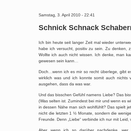
Samstag, 3. April 2010 - 22:41
Schnick Schnack Schaber
Ich bin heute seit langer Zeit mal wieder unterw
habe ich versucht, positiv zu sein. Zu denken, z
Wollte ich auch nicht wissen. Ich denke, man k
gewesen sein kann…
Doch…wenn ich es mir so recht überlege, gibt es
wirklich was und ich konnte somit auch nichts
ausgehen, dass da was war.
Und das bisschen Gefühl namens Liebe? Das bis
(Was selten ist. Zumindest bei mir und wenn es w
in dessen Nähe man sich wohlfühlt? Das spielt je
nicht die letzten 1 ½ Monate, sondern die wenig
Freunde. Denn „Liebe“ verbinde ich nur mit Leid,
Aber wenn ich so darüber nachdenke…wer