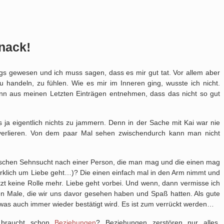
nack!
egs gewesen und ich muss sagen, dass es mir gut tat. Vor allem aber
u handeln, zu fühlen. Wie es mir im Inneren ging, wusste ich nicht.
ann aus meinen Letzten Einträgen entnehmen, dass das nicht so gut
 ja eigentlich nichts zu jammern. Denn in der Sache mit Kai war nie
 verlieren. Von dem paar Mal sehen zwischendurch kann man nicht
schen Sehnsucht nach einer Person, die man mag und die einen mag
irklich um Liebe geht…)? Die einen einfach mal in den Arm nimmt und
tzt keine Rolle mehr. Liebe geht vorbei. Und wenn, dann vermisse ich
en Male, die wir uns davor gesehen haben und Spaß hatten. Als gute
 was auch immer wieder bestätigt wird. Es ist zum verrückt werden…
 braucht schon
Beziehungen
? Beziehungen zerstören nur alles.