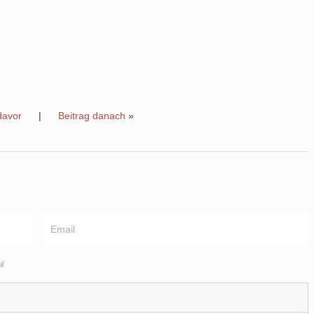
davor
|
Beitrag danach
»
l