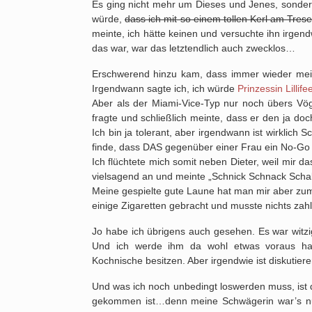
Es ging nicht mehr um Dieses und Jenes, sond
würde,
dass ich mit so einem tollen Kerl am Trese
meinte, ich hätte keinen und versuchte ihn irgen
das war, war das letztendlich auch zwecklos…
Erschwerend hinzu kam, dass immer wieder mein
Irgendwann sagte ich, ich würde
Prinzessin Lillife
Aber als der Miami-Vice-Typ nur noch übers V
fragte und schließlich meinte, dass er den ja doc
Ich bin ja tolerant, aber irgendwann ist wirklich 
finde, dass DAS gegenüber einer Frau ein No-Go i
Ich flüchtete mich somit neben Dieter, weil mir 
vielsagend an und meinte „Schnick Schnack Sch
Meine gespielte gute Laune hat man mir aber zu
einige Zigaretten gebracht und musste nichts zahle
Jo habe ich übrigens auch gesehen. Es war witzig
Und ich werde ihm da wohl etwas voraus h
Kochnische besitzen. Aber irgendwie ist diskutiere
Und was ich noch unbedingt loswerden muss, ist d
gekommen ist…denn meine Schwägerin war’s nun 