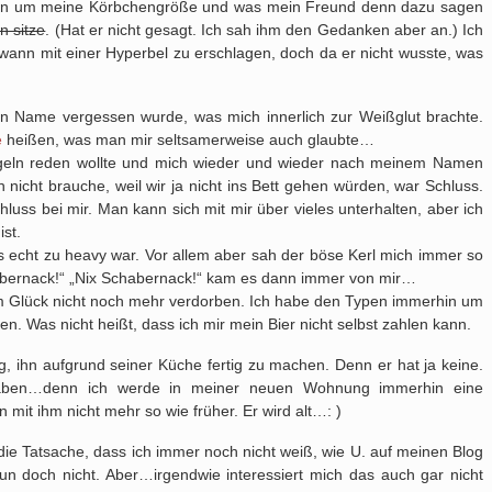
ern um meine Körbchengröße und was mein Freund denn dazu sagen
n sitze
. (Hat er nicht gesagt. Ich sah ihm den Gedanken aber an.) Ich
dwann mit einer Hyperbel zu erschlagen, doch da er nicht wusste, was
 Name vergessen wurde, was mich innerlich zur Weißglut brachte.
e
heißen, was man mir seltsamerweise auch glaubte…
ögeln reden wollte und mich wieder und wieder nach meinem Namen
h nicht brauche, weil wir ja nicht ins Bett gehen würden, war Schluss.
Schluss bei mir. Man kann sich mit mir über vieles unterhalten, aber ich
st.
das echt zu heavy war. Vor allem aber sah der böse Kerl mich immer so
abernack!“ „Nix Schabernack!“ kam es dann immer von mir…
m Glück nicht noch mehr verdorben. Ich habe den Typen immerhin um
n. Was nicht heißt, dass ich mir mein Bier nicht selbst zahlen kann.
, ihn aufgrund seiner Küche fertig zu machen. Denn er hat ja keine.
aben…denn ich werde in meiner neuen Wohnung immerhin eine
n mit ihm nicht mehr so wie früher. Er wird alt…: )
ie Tatsache, dass ich immer noch nicht weiß, wie U. auf meinen Blog
doch nicht. Aber…irgendwie interessiert mich das auch gar nicht