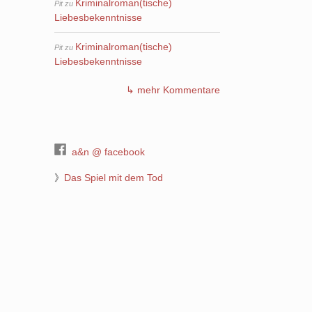
Kriminalroman(tische)
Pit
zu
Liebesbekenntnisse
Kriminalroman(tische)
Pit
zu
Liebesbekenntnisse
↳ mehr Kommentare
a&n @ facebook
》
Das Spiel mit dem Tod