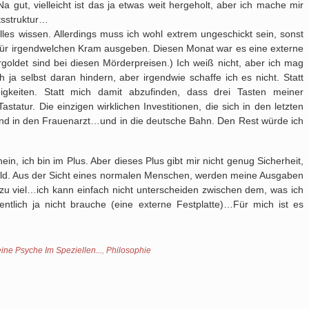
a gut, vielleicht ist das ja etwas weit hergeholt, aber ich mache mir
tsstruktur…
alles wissen. Allerdings muss ich wohl extrem ungeschickt sein, sonst
für irgendwelchen Kram ausgeben. Diesen Monat war es eine externe
ergoldet sind bei diesen Mörderpreisen.) Ich weiß nicht, aber ich mag
h ja selbst daran hindern, aber irgendwie schaffe ich es nicht. Statt
igkeiten. Statt mich damit abzufinden, dass drei Tasten meiner
statur. Die einzigen wirklichen Investitionen, die sich in den letzten
und in den Frauenarzt…und in die deutsche Bahn. Den Rest würde ich
in, ich bin im Plus. Aber dieses Plus gibt mir nicht genug Sicherheit,
 Geld. Aus der Sicht eines normalen Menschen, werden meine Ausgaben
le zu viel…ich kann einfach nicht unterscheiden zwischen dem, was ich
tlich ja nicht brauche (eine externe Festplatte)…Für mich ist es
ine Psyche Im Speziellen...
,
Philosophie