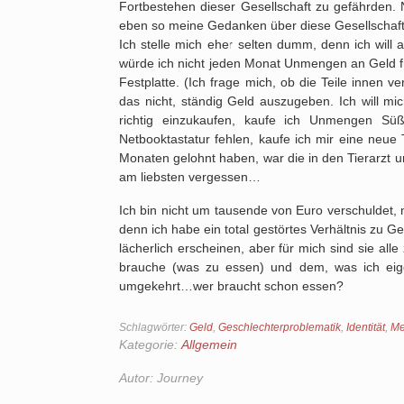
Fortbestehen dieser Gesellschaft zu gefährden. N
eben so meine Gedanken über diese Gesellschaf
Ich stelle mich eher selten dumm, denn ich will 
würde ich nicht jeden Monat Unmengen an Geld 
Festplatte. (Ich frage mich, ob die Teile innen v
das nicht, ständig Geld auszugeben. Ich will mic
richtig einzukaufen, kaufe ich Unmengen Süß
Netbooktastatur fehlen, kaufe ich mir eine neue Ta
Monaten gelohnt haben, war die in den Tierarzt 
am liebsten vergessen…
Ich bin nicht um tausende von Euro verschuldet, ne
denn ich habe ein total gestörtes Verhältnis zu
lächerlich erscheinen, aber für mich sind sie al
brauche (was zu essen) und dem, was ich eigen
umgekehrt…wer braucht schon essen?
Schlagwörter:
Geld
,
Geschlechterproblematik
,
Identität
,
Me
Kategorie:
Allgemein
Autor:
Journey