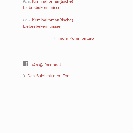
Kriminalroman(tische)
Pit
zu
Liebesbekenntnisse
Kriminalroman(tische)
Pit
zu
Liebesbekenntnisse
↳ mehr Kommentare
a&n @ facebook
》
Das Spiel mit dem Tod