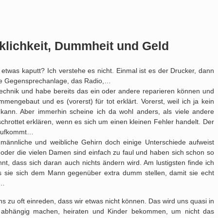
lichkeit, Dummheit und Geld
twas kaputt? Ich verstehe es nicht. Einmal ist es der Drucker, dann
die Gegensprechanlage, das Radio,…
 Technik und habe bereits das ein oder andere reparieren können und
ngebaut und es (vorerst) für tot erklärt. Vorerst, weil ich ja kein
 kann. Aber immerhin scheine ich da wohl anders, als viele andere
chrottet erklären, wenn es sich um einen kleinen Fehler handelt. Der
 draufkommt…
s männliche und weibliche Gehirn doch einige Unterschiede aufweist
 oder die vielen Damen sind einfach zu faul und haben sich schon so
nt, dass sich daran auch nichts ändern wird. Am lustigsten finde ich
s sie sich dem Mann gegenüber extra dumm stellen, damit sie echt
u…
s zu oft einreden, dass wir etwas nicht können. Das wird uns quasi in
 abhängig machen, heiraten und Kinder bekommen, um nicht das