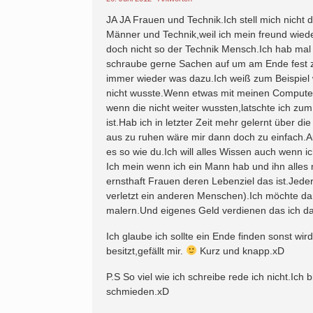
JA JA Frauen und Technik.Ich stell mich nicht 
Männer und Technik,weil ich mein freund wiede
doch nicht so der Technik Mensch.Ich hab mal 
schraube gerne Sachen auf um am Ende fest zu
immer wieder was dazu.Ich weiß zum Beispiel w
nicht wusste.Wenn etwas mit meinen Computer 
wenn die nicht weiter wussten,latschte ich z
ist.Hab ich in letzter Zeit mehr gelernt über d
aus zu ruhen wäre mir dann doch zu einfach.Au
es so wie du.Ich will alles Wissen auch wenn i
Ich mein wenn ich ein Mann hab und ihn alles 
ernsthaft Frauen deren Lebenziel das ist.Jede
verletzt ein anderen Menschen).Ich möchte da
malern.Und eigenes Geld verdienen das ich d
Ich glaube ich sollte ein Ende finden sonst wir
besitzt,gefällt mir.
Kurz und knapp.xD
P.S So viel wie ich schreibe rede ich nicht.Ich 
schmieden.xD