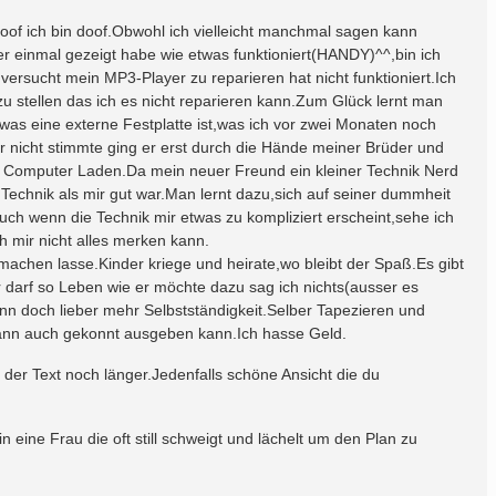
doof ich bin doof.Obwohl ich vielleicht manchmal sagen kann
r einmal gezeigt habe wie etwas funktioniert(HANDY)^^,bin ich
versucht mein MP3-Player zu reparieren hat nicht funktioniert.Ich
 stellen das ich es nicht reparieren kann.Zum Glück lernt man
as eine externe Festplatte ist,was ich vor zwei Monaten noch
nicht stimmte ging er erst durch die Hände meiner Brüder und
um Computer Laden.Da mein neuer Freund ein kleiner Technik Nerd
ie Technik als mir gut war.Man lernt dazu,sich auf seiner dummheit
ch wenn die Technik mir etwas zu kompliziert erscheint,sehe ich
ch mir nicht alles merken kann.
machen lasse.Kinder kriege und heirate,wo bleibt der Spaß.Es gibt
r darf so Leben wie er möchte dazu sag ich nichts(ausser es
nn doch lieber mehr Selbstständigkeit.Selber Tapezieren und
ann auch gekonnt ausgeben kann.Ich hasse Geld.
d der Text noch länger.Jedenfalls schöne Ansicht die du
bin eine Frau die oft still schweigt und lächelt um den Plan zu