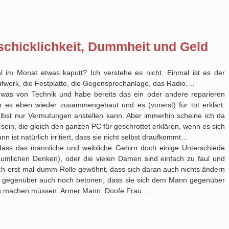
chicklichkeit, Dummheit und Geld
 im Monat etwas kaputt? Ich verstehe es nicht. Einmal ist es der
fwerk, die Festplatte, die Gegensprechanlage, das Radio,…
en was von Technik und habe bereits das ein oder andere reparieren
 es eben wieder zusammengebaut und es (vorerst) für tot erklärt.
 selbst nur Vermutungen anstellen kann. Aber immerhin scheine ich da
sein, die gleich den ganzen PC für geschrottet erklären, wenn es sich
 ist natürlich irritiert, dass sie nicht selbst draufkommt…
, dass das männliche und weibliche Gehirn doch einige Unterschiede
räumlichen Denken), oder die vielen Damen sind einfach zu faul und
mich-erst-mal-dumm-Rolle gewöhnt, dass sich daran auch nichts ändern
 mir gegenüber auch noch betonen, dass sie sich dem Mann gegenüber
chts machen müssen. Armer Mann. Doofe Frau…