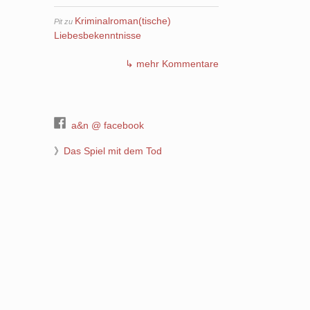
Kriminalroman(tische)
Pit
zu
Liebesbekenntnisse
↳ mehr Kommentare
a&n @ facebook
》
Das Spiel mit dem Tod