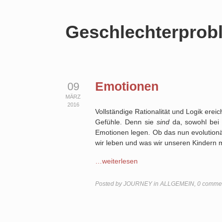
Geschlechterprob
Emotionen
09
MÄRZ
2016
Vollständige Rationalität und Logik erei
Gefühle. Denn sie
sind
da, sowohl bei 
Emotionen legen. Ob das nun evolutionär
wir leben und was wir unseren Kindern m
…weiterlesen
Posted by
JOURNEY
in
ALLGEMEIN
,
0 comme