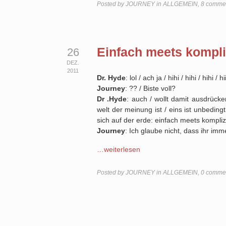
Posted by
JOURNEY
in
ALLGEMEIN
,
8 comme
Einfach meets kompli
26
DEZ.
2011
Dr. Hyde
: lol / ach ja / hihi / hihi / hihi / hii
Journey
: ?? / Biste voll?
Dr .Hyde
: auch / wollt damit ausdrück
welt der meinung ist / eins ist unbedin
sich auf der erde: einfach meets kompliz
Journey
: Ich glaube nicht, dass ihr imm
…weiterlesen
Posted by
JOURNEY
in
ALLGEMEIN
,
0 comme