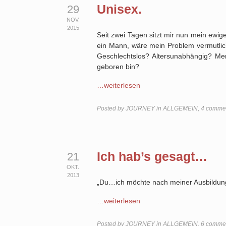
Unisex.
29
NOV.
2015
Seit zwei Tagen sitzt mir nun mein ewi
ein Mann, wäre mein Problem vermutlich
Geschlechtslos? Altersunabhängig? Men
geboren bin?
…weiterlesen
Posted by
JOURNEY
in
ALLGEMEIN
,
4 comme
Ich hab’s gesagt…
21
OKT.
2013
„Du…ich möchte nach meiner Ausbildung
…weiterlesen
Posted by
JOURNEY
in
ALLGEMEIN
,
6 comme