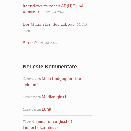
Irgendwas zwischen AD(H)S und
Autismus…
22. Juli 2026
Der Mauerstein des Lebens
20. Juli
2026
Stress?
19. Juli 2026
Neueste Kommentare
Mein Endgegner: Das
Observer
zu
Telefon?
Medivergleich
Observer
zu
Luna
Observer
zu
Kriminalroman(tische)
Pit
zu
Liebesbekenntnisse