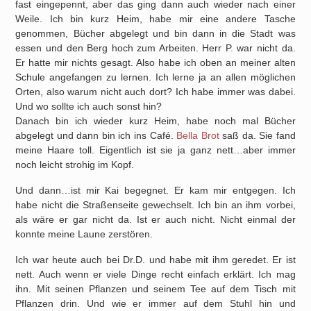
fast eingepennt, aber das ging dann auch wieder nach einer
Weile. Ich bin kurz Heim, habe mir eine andere Tasche
genommen, Bücher abgelegt und bin dann in die Stadt was
essen und den Berg hoch zum Arbeiten. Herr P. war nicht da.
Er hatte mir nichts gesagt. Also habe ich oben an meiner alten
Schule angefangen zu lernen. Ich lerne ja an allen möglichen
Orten, also warum nicht auch dort? Ich habe immer was dabei.
Und wo sollte ich auch sonst hin?
Danach bin ich wieder kurz Heim, habe noch mal Bücher
abgelegt und dann bin ich ins Café.
Bella Brot
saß da. Sie fand
meine Haare toll. Eigentlich ist sie ja ganz nett…aber immer
noch leicht strohig im Kopf.
Und dann…ist mir Kai begegnet. Er kam mir entgegen. Ich
habe nicht die Straßenseite gewechselt. Ich bin an ihm vorbei,
als wäre er gar nicht da. Ist er auch nicht. Nicht einmal der
konnte meine Laune zerstören.
Ich war heute auch bei Dr.D. und habe mit ihm geredet. Er ist
nett. Auch wenn er viele Dinge recht einfach erklärt. Ich mag
ihn. Mit seinen Pflanzen und seinem Tee auf dem Tisch mit
Pflanzen drin. Und wie er immer auf dem Stuhl hin und