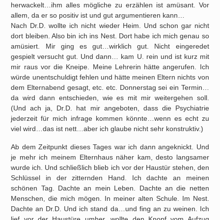
herwackelt…ihm alles mögliche zu erzählen ist amüsant. Vor
allem, da er so positiv ist und gut argumentieren kann…
Nach Dr.D. wollte ich nicht wieder Heim. Und schon gar nicht
dort bleiben. Also bin ich ins Nest. Dort habe ich mich genau so
amüsiert. Mir ging es gut…wirklich gut. Nicht eingeredet
gespielt versucht gut. Und dann… kam U. rein und ist kurz mit
mir raus vor die Kneipe. Meine Lehrerin hätte angerufen. Ich
würde unentschuldigt fehlen und hätte meinen Eltern nichts von
dem Elternabend gesagt, etc. etc. Donnerstag sei ein Termin…
da wird dann entschieden, wie es mit mir weitergehen soll.
(Und ach ja, Dr.D. hat mir angeboten, dass die Psychiatrie
jederzeit für mich infrage kommen könnte…wenn es echt zu
viel wird…das ist nett…aber ich glaube nicht sehr konstruktiv.)
Ab dem Zeitpunkt dieses Tages war ich dann angeknickt. Und
je mehr ich meinem Elternhaus näher kam, desto langsamer
wurde ich. Und schließlich blieb ich vor der Haustür stehen, den
Schlüssel in der zitternden Hand. Ich dachte an meinen
schönen Tag. Dachte an mein Leben. Dachte an die netten
Menschen, die mich mögen. In meiner alten Schule. Im Nest.
Dachte an Dr.D. Und ich stand da…und fing an zu weinen. Ich
lief vor der Haustüre umher, wollte den Knopf vom Aufzug