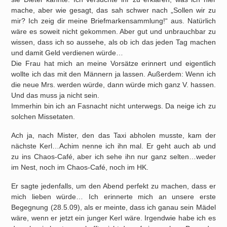
mache, aber wie gesagt, das sah schwer nach „Sollen wir zu
mir? Ich zeig dir meine Briefmarkensammlung!“ aus. Natürlich
wäre es soweit nicht gekommen. Aber gut und unbrauchbar zu
wissen, dass ich so aussehe, als ob ich das jeden Tag machen
und damit Geld verdienen würde…
Die Frau hat mich an meine Vorsätze erinnert und eigentlich
wollte ich das mit den Männern ja lassen. Außerdem: Wenn ich
die neue Mrs. werden würde, dann würde mich ganz V. hassen.
Und das muss ja nicht sein.
Immerhin bin ich an Fasnacht nicht unterwegs. Da neige ich zu
solchen Missetaten.
Ach ja, nach Mister, den das Taxi abholen musste, kam der
nächste Kerl…Achim nenne ich ihn mal. Er geht auch ab und
zu ins Chaos-Café, aber ich sehe ihn nur ganz selten…weder
im Nest, noch im Chaos-Café, noch im HK.
Er sagte jedenfalls, um den Abend perfekt zu machen, dass er
mich lieben würde… Ich erinnerte mich an unsere erste
Begegnung (28.5.09), als er meinte, dass ich ganau sein Mädel
wäre, wenn er jetzt ein junger Kerl wäre. Irgendwie habe ich es