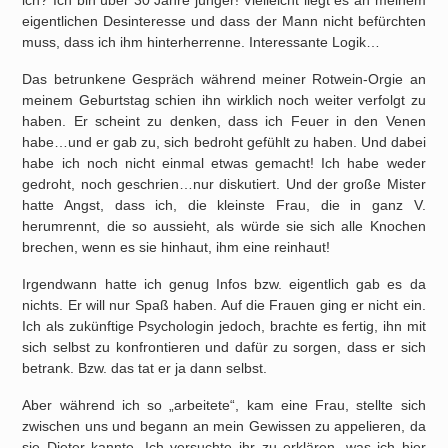
ich? Ich bin über 30 Jahre jünger! Vielleicht liegt es an meinem
eigentlichen Desinteresse und dass der Mann nicht befürchten
muss, dass ich ihm hinterherrenne. Interessante Logik…
Das betrunkene Gespräch während meiner Rotwein-Orgie an
meinem Geburtstag schien ihn wirklich noch weiter verfolgt zu
haben. Er scheint zu denken, dass ich Feuer in den Venen
habe…und er gab zu, sich bedroht gefühlt zu haben. Und dabei
habe ich noch nicht einmal etwas gemacht! Ich habe weder
gedroht, noch geschrien…nur diskutiert. Und der große Mister
hatte Angst, dass ich, die kleinste Frau, die in ganz V.
herumrennt, die so aussieht, als würde sie sich alle Knochen
brechen, wenn es sie hinhaut, ihm eine reinhaut!
Irgendwann hatte ich genug Infos bzw. eigentlich gab es da
nichts. Er will nur Spaß haben. Auf die Frauen ging er nicht ein.
Ich als zukünftige Psychologin jedoch, brachte es fertig, ihn mit
sich selbst zu konfrontieren und dafür zu sorgen, dass er sich
betrank. Bzw. das tat er ja dann selbst.
Aber während ich so „arbeitete“, kam eine Frau, stellte sich
zwischen uns und begann an mein Gewissen zu appelieren, da
sie Dieter kannte. Ich versuchte ihr zu erklären, was ich hier