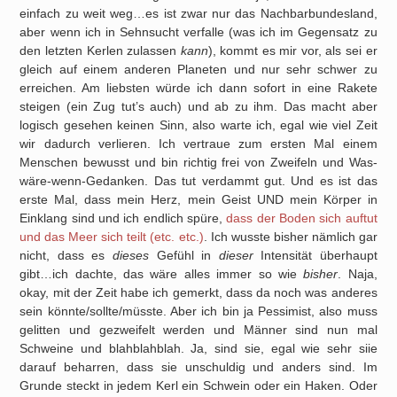
einfach zu weit weg…es ist zwar nur das Nachbarbundesland,
aber wenn ich in Sehnsucht verfalle (was ich im Gegensatz zu
den letzten Kerlen zulassen
kann
), kommt es mir vor, als sei er
gleich auf einem anderen Planeten und nur sehr schwer zu
erreichen. Am liebsten würde ich dann sofort in eine Rakete
steigen (ein Zug tut’s auch) und ab zu ihm. Das macht aber
logisch gesehen keinen Sinn, also warte ich, egal wie viel Zeit
wir dadurch verlieren. Ich vertraue zum ersten Mal einem
Menschen bewusst und bin richtig frei von Zweifeln und Was-
wäre-wenn-Gedanken. Das tut verdammt gut. Und es ist das
erste Mal, dass mein Herz, mein Geist UND mein Körper in
Einklang sind und ich endlich spüre,
dass der Boden sich auftut
und das Meer sich teilt (etc. etc.)
. Ich wusste bisher nämlich gar
nicht, dass es
dieses
Gefühl in
dieser
Intensität überhaupt
gibt…ich dachte, das wäre alles immer so wie
bisher
. Naja,
okay, mit der Zeit habe ich gemerkt, dass da noch was anderes
sein könnte/sollte/müsste. Aber ich bin ja Pessimist, also muss
gelitten und gezweifelt werden und Männer sind nun mal
Schweine und blahblahblah. Ja, sind sie, egal wie sehr siie
darauf beharren, dass sie unschuldig und anders sind. Im
Grunde steckt in jedem Kerl ein Schwein oder ein Haken. Oder