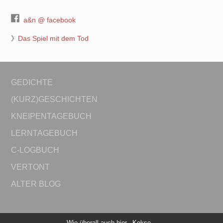
a&n @ facebook
》
Das Spiel mit dem Tod
GEDICHTE
(KURZ)GESCHICHTEN
KNEIPENTAGEBUCH
LERNTAGEBUCH
C-LOGBUCH
VERTONT
ALTER BLOG
Wie überall auch hier...Kekse...