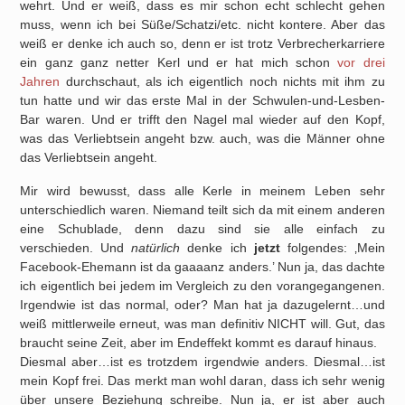
wehrt. Und er weiß, dass es mir schon echt schlecht gehen
muss, wenn ich bei Süße/Schatzi/etc. nicht kontere. Aber das
weiß er denke ich auch so, denn er ist trotz Verbrecherkarriere
ein ganz ganz netter Kerl und er hat mich schon
vor drei
Jahren
durchschaut, als ich eigentlich noch nichts mit ihm zu
tun hatte und wir das erste Mal in der Schwulen-und-Lesben-
Bar waren. Und er trifft den Nagel mal wieder auf den Kopf,
was das Verliebtsein angeht bzw. auch, was die Männer ohne
das Verliebtsein angeht.
Mir wird bewusst, dass alle Kerle in meinem Leben sehr
unterschiedlich waren. Niemand teilt sich da mit einem anderen
eine Schublade, denn dazu sind sie alle einfach zu
verschieden. Und
natürlich
denke ich
jetzt
folgendes: ‚Mein
Facebook-Ehemann ist da gaaaanz anders.’ Nun ja, das dachte
ich eigentlich bei jedem im Vergleich zu den vorangegangenen.
Irgendwie ist das normal, oder? Man hat ja dazugelernt…und
weiß mittlerweile erneut, was man definitiv NICHT will. Gut, das
braucht seine Zeit, aber im Endeffekt kommt es darauf hinaus.
Diesmal aber…ist es trotzdem irgendwie anders. Diesmal…ist
mein Kopf frei. Das merkt man wohl daran, dass ich sehr wenig
über unsere Beziehung schreibe. Nun ja, er ist aber auch