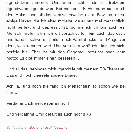
irgendetwas anderes.
Und wenn nicht, finde ich trotzdem
irgendwann irgendetwas.
Bei meinem FB-Ehemann suche ich
den Haken und all das komischerweise nicht. Bzw. hat er so
einige Haken, die ich aber mitliebe,
da
er nun mal menschlich,
nicht perfekt und depressiv ist…so wie ich.Ich bin auch ein
Mensch, wofür ich mich oft verachte. Ich bin auch depressiv
und habe in schweren Zeiten noch Panikattacken und Angst vor
dem, was kommen wird. Und vor allem weiß ich, dass ich nicht
perfekt bin. Eher ist mir das Gegenteil bewusst nach dem
Motto: Es gibt immer einen besseren…
Und all das verbindet mich irgendwie mit meinem FB-Ehemann.
Das und noch vieeeele andere Dinge.
Ach ja…und noch nie fand ich Menschsein so schön wie bei
ihm…
Verdammt, ich werde romantisch!
Und verdammt…mir gefällt es auch noch!! <3
Schlagwörter:
Beziehungsphilosophie