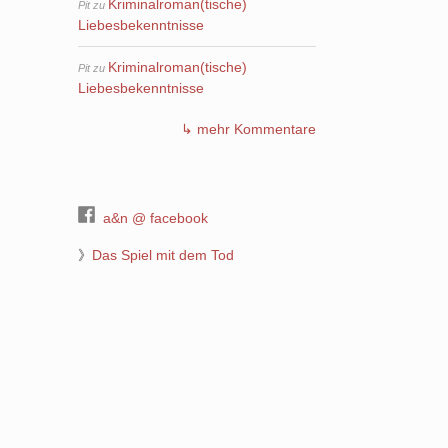
Kriminalroman(tische)
Pit
zu
Liebesbekenntnisse
Kriminalroman(tische)
Pit
zu
Liebesbekenntnisse
↳ mehr Kommentare
a&n @ facebook
》
Das Spiel mit dem Tod