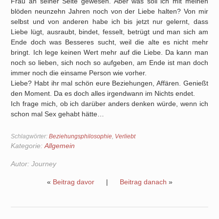
Frau an seiner Seite gewesen. Aber was soll ich mit meinen
blöden neunzehn Jahren noch von der Liebe halten? Von mir
selbst und von anderen habe ich bis jetzt nur gelernt, dass
Liebe lügt, ausraubt, bindet, fesselt, betrügt und man sich am
Ende doch was Besseres sucht, weil die alte es nicht mehr
bringt. Ich lege keinen Wert mehr auf die Liebe. Da kann man
noch so lieben, sich noch so aufgeben, am Ende ist man doch
immer noch die einsame Person wie vorher.
Liebe? Habt ihr mal schön eure Beziehungen, Affären. Genießt
den Moment. Da es doch alles irgendwann im Nichts endet.
Ich frage mich, ob ich darüber anders denken würde, wenn ich
schon mal Sex gehabt hätte…
Schlagwörter:
Beziehungsphilosophie
,
Verliebt
Kategorie:
Allgemein
Autor:
Journey
«
Beitrag davor
|
Beitrag danach
»