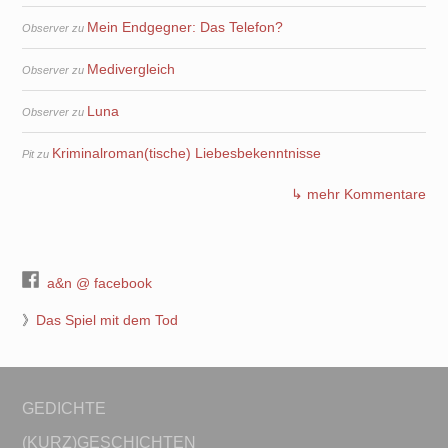
Mein Endgegner: Das Telefon?
Observer
zu
Medivergleich
Observer
zu
Luna
Observer
zu
Kriminalroman(tische) Liebesbekenntnisse
Pit
zu
↳ mehr Kommentare
a&n @ facebook
》
Das Spiel mit dem Tod
GEDICHTE
(KURZ)GESCHICHTEN