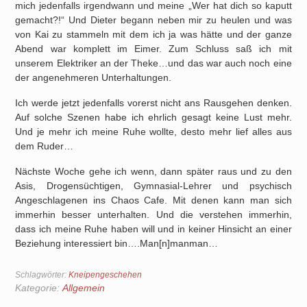
mich jedenfalls irgendwann und meine „Wer hat dich so kaputt
gemacht?!“ Und Dieter begann neben mir zu heulen und was
von Kai zu stammeln mit dem ich ja was hätte und der ganze
Abend war komplett im Eimer. Zum Schluss saß ich mit
unserem Elektriker an der Theke…und das war auch noch eine
der angenehmeren Unterhaltungen.
Ich werde jetzt jedenfalls vorerst nicht ans Rausgehen denken.
Auf solche Szenen habe ich ehrlich gesagt keine Lust mehr.
Und je mehr ich meine Ruhe wollte, desto mehr lief alles aus
dem Ruder…
Nächste Woche gehe ich wenn, dann später raus und zu den
Asis, Drogensüchtigen, Gymnasial-Lehrer und psychisch
Angeschlagenen ins Chaos Cafe. Mit denen kann man sich
immerhin besser unterhalten. Und die verstehen immerhin,
dass ich meine Ruhe haben will und in keiner Hinsicht an einer
Beziehung interessiert bin….Man[n]manman…
Schlagwörter:
Kneipengeschehen
Kategorie:
Allgemein