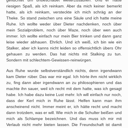
geflüchtet um unbeschadet weiterzusaufen. Und er hatte
riesigen Spaß, als ich reinkam. Aber da mich keiner bemerkt
hatte, als ich reinkam, versteckte ich mich schräg an der
Theke. So stand zwischen uns eine Säule und ich hatte meine
Ruhe. Ich wollte weder über Dieter nachdenken, noch über
mein Sozialproblem, noch über Maze, noch über wen auch
immer. Ich wollte einfach nur mein Bier trinken und dann ganz
leise wieder abhauen. Ehrlich. Und ich weiß, ich bin wie ein
Stalker, aber ich kanns nicht leiden so offensichtlich übers Ohr
gehauen zu werden. Das hat nichts mit Stalking zu tun.
Sondern mit schlechtem-Gewissen-reinwürgen.
Aus Ruhe wurde selbstverständlich nichts, denn irgendwann
kam Dieter rüber. Das war mir egal. Ich hörte ihm nicht wirklich
zu, fing dann aber irgendwann an zu philosophieren und das
machte ihn sauer, weil ich recht mit dem hatte, was ich gesagt
habe. Ich habe dazu keine Lust mehr. Ich will einfach nur noch,
dass der Kerl mich in Ruhe lässt. Helfen kann man ihm
anscheinend nicht. Immer meint er, ich hätte recht und macht
dann trotzdem, was er will. Wie mich in die Schulter beißen und
mich als Schlampe bezeichnen. Und das muss ich mir mit
Verlaub nicht mehr bieten lassen. Die Freundschaft ist damit