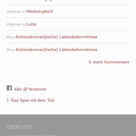
Medivergleich
Observer
zu
Luna
Observer
zu
Kriminalroman(tische) Liebesbekenntnisse
Pit
zu
Kriminalroman(tische) Liebesbekenntnisse
Pit
zu
↳ mehr Kommentare
a&n @ facebook
》
Das Spiel mit dem Tod
GEDICHTE