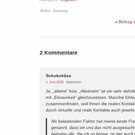
Autor:
Journey
«
Beitrag 
2 Kommentare
Schokokäse
1. Juni 2020
Antworten
Ja, „alleine“ bzw. „Alleinsein“ ist ein sehr dehn
mit „Einsamkeit“ gleichzusetzen. Manche fühlen 
zusammenfinden, weil ihnen die realen Kontakte
durch virtuelle und reale Kontakte auch jeweils 
Als belastenden Faktor hat meine beste Fr
genannt, dass wir uns das nicht ausgesuch
beinahe alle, die ich so kenne, ist das auc