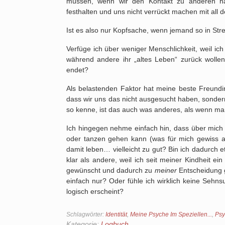
müssen, wenn wir den Kontakt zu anderen halt
festhalten und uns nicht verrückt machen mit all 
Ist es also nur Kopfsache, wenn jemand so in Str
Verfüge ich über weniger Menschlichkeit, weil ich
während andere ihr „altes Leben“ zurück wolle
endet?
Als belastenden Faktor hat meine beste Freundi
dass wir uns das nicht ausgesucht haben, sonder
so kenne, ist das auch was anderes, als wenn man 
Ich hingegen nehme einfach hin, dass über mich 
oder tanzen gehen kann (was für mich gewiss au
damit leben… vielleicht zu gut? Bin ich dadurch
klar als andere, weil ich seit meiner Kindheit ei
gewünscht und dadurch zu
meiner
Entscheidung g
einfach nur? Oder fühle ich wirklich keine Sehnsuc
logisch erscheint?
Schlagwörter:
Identität
,
Meine Psyche Im Speziellen...
,
Psy
Kategorie:
Logbuch