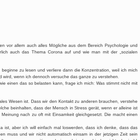
ten vor allem auch alles Mögliche aus dem Bereich Psychologie und
rlich auch das Thema Corona auf und wie man mit der „sozialen
w. beginne zu lesen und verliere dann die Konzentration, weil ich mich
nd wird, wenn ich dennoch versuche das ganze zu verstehen.
 wie einen das so belasten kann, frage ich mich: Was stimmt nicht mit
ales Wesen ist. Dass wir den Kontakt zu anderen brauchen, verstehe
elche beinhalten, dass der Mensch in Stress gerät, wenn er alleine ist
r Meinung nach zu oft mit Einsamkeit gleichgesetzt. Die macht einen
 ist, aber ich will einfach mal loswerden, dass ich denke, dass das
hen muss und wir nicht automatisch einsam in der jetzigen Zeit sein