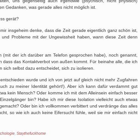
en, uns gegenseitig auch irgendwie (psychisch, nicht physisch)
den Gedanken, was gerade alles nicht möglich ist.
ess gerät?
 mir insgeheim denke, dass die Zeit gerade eigentlich ganz schön ist,
n und Probleme mit der Ungewissheit haben, wann diese Zeit denn
n (mit der ich darüber am Telefon gesprochen habe), noch genannt,
n dass das Kontaktverbot von außen kommt. Für beinahe alle, die ich
sich selbst dazu entscheidet, sich zu isolieren.
entschieden wurde und ich von jetzt auf gleich nicht mehr Zugfahren
ch zu meiner Identität gehört!). Aber ich kann dafür verdammt gut
 etwa kein Mensch? Oder komme ich mit dem Alleinsein einfach besser
n Einzelgänger bin? Habe ich mir diese Isolation vielleicht auch etwas
emacht? Oder bin ich vollkommen verbittert und verdränge das alles
ht, so wie ich auch keine Eifersucht fühle, weil sie mir einfach nicht
chologie
,
Staythefuckhome