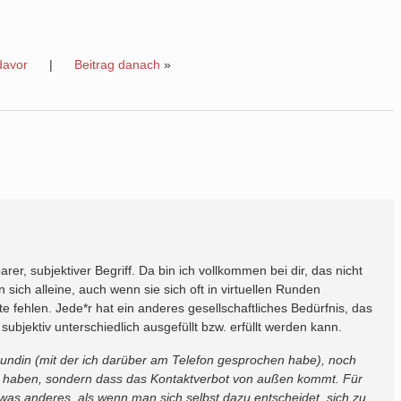
davor
|
Beitrag danach
»
barer, subjektiver Begriff. Da bin ich vollkommen bei dir, das nicht
sich alleine, auch wenn sie sich oft in virtuellen Runden
 fehlen. Jede*r hat ein anderes gesellschaftliches Bedürfnis, das
subjektiv unterschiedlich ausgefüllt bzw. erfüllt werden kann.
eundin (mit der ich darüber am Telefon gesprochen habe), noch
t haben, sondern dass das Kontaktverbot von außen kommt. Für
h was anderes, als wenn man sich selbst dazu entscheidet, sich zu