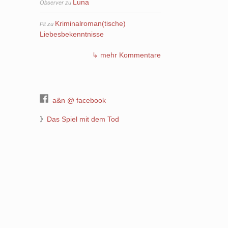
Luna
Observer
zu
Kriminalroman(tische)
Pit
zu
Liebesbekenntnisse
↳ mehr Kommentare
a&n @ facebook
》
Das Spiel mit dem Tod