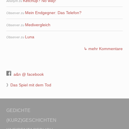
Ketchup? No way!
Anonym
zu
Mein Endgegner: Das Telefon?
Observer
zu
Medivergleich
Observer
zu
Luna
Observer
zu
↳ mehr Kommentare
a&n @ facebook
》
Das Spiel mit dem Tod
GEDICHTE
(KURZ)GESCHICHTEN