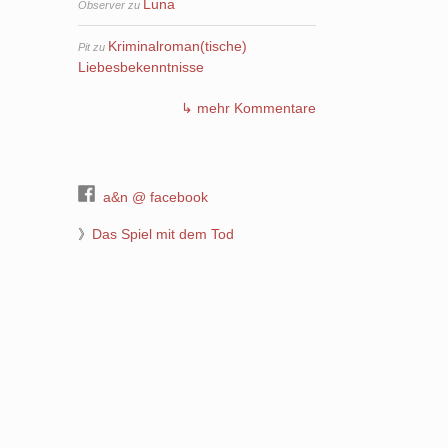
Luna
Observer
zu
Kriminalroman(tische)
Pit
zu
Liebesbekenntnisse
↳ mehr Kommentare
a&n @ facebook
》
Das Spiel mit dem Tod