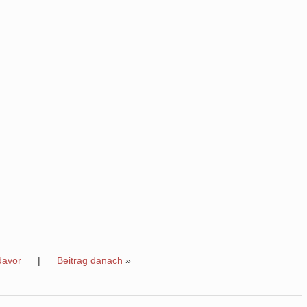
davor
|
Beitrag danach
»