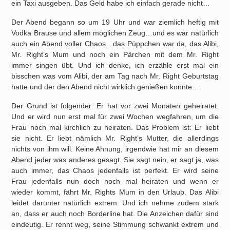
ein Taxi ausgeben. Das Geld habe ich einfach gerade nicht…
Der Abend begann so um 19 Uhr und war ziemlich heftig mit
Vodka Brause und allem möglichen Zeug…und es war natürlich
auch ein Abend voller Chaos…das Püppchen war da, das Alibi,
Mr. Right’s Mum und noch ein Pärchen mit dem Mr. Right
immer singen übt. Und ich denke, ich erzähle erst mal ein
bisschen was vom Alibi, der am Tag nach Mr. Right Geburtstag
hatte und der den Abend nicht wirklich genießen konnte…
Der Grund ist folgender: Er hat vor zwei Monaten geheiratet.
Und er wird nun erst mal für zwei Wochen wegfahren, um die
Frau noch mal kirchlich zu heiraten. Das Problem ist: Er liebt
sie nicht. Er liebt nämlich Mr. Right’s Mutter, die allerdings
nichts von ihm will. Keine Ahnung, irgendwie hat mir an diesem
Abend jeder was anderes gesagt. Sie sagt nein, er sagt ja, was
auch immer, das Chaos jedenfalls ist perfekt. Er wird seine
Frau jedenfalls nun doch noch mal heiraten und wenn er
wieder kommt, fährt Mr. Rights Mum in den Urlaub. Das Alibi
leidet darunter natürlich extrem. Und ich nehme zudem stark
an, dass er auch noch Borderline hat. Die Anzeichen dafür sind
eindeutig. Er rennt weg, seine Stimmung schwankt extrem und