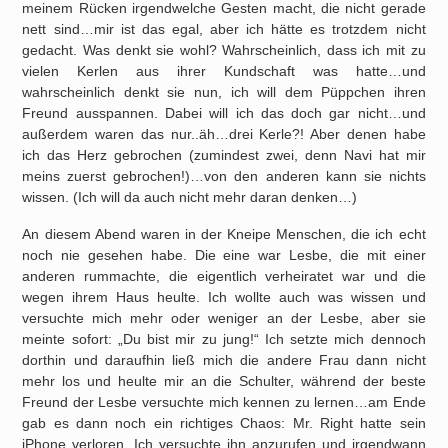
meinem Rücken irgendwelche Gesten macht, die nicht gerade
nett sind…mir ist das egal, aber ich hätte es trotzdem nicht
gedacht. Was denkt sie wohl? Wahrscheinlich, dass ich mit zu
vielen Kerlen aus ihrer Kundschaft was hatte…und
wahrscheinlich denkt sie nun, ich will dem Püppchen ihren
Freund ausspannen. Dabei will ich das doch gar nicht…und
außerdem waren das nur..äh…drei Kerle?! Aber denen habe
ich das Herz gebrochen (zumindest zwei, denn Navi hat mir
meins zuerst gebrochen!)…von den anderen kann sie nichts
wissen. (Ich will da auch nicht mehr daran denken…)
An diesem Abend waren in der Kneipe Menschen, die ich echt
noch nie gesehen habe. Die eine war Lesbe, die mit einer
anderen rummachte, die eigentlich verheiratet war und die
wegen ihrem Haus heulte. Ich wollte auch was wissen und
versuchte mich mehr oder weniger an der Lesbe, aber sie
meinte sofort: „Du bist mir zu jung!“ Ich setzte mich dennoch
dorthin und daraufhin ließ mich die andere Frau dann nicht
mehr los und heulte mir an die Schulter, während der beste
Freund der Lesbe versuchte mich kennen zu lernen…am Ende
gab es dann noch ein richtiges Chaos: Mr. Right hatte sein
iPhone verloren. Ich versuchte ihn anzurufen und irgendwann