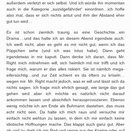
außerdem verletzt er sich selbst. Und ich würde ihn momentan
auch in die Kategorie „suizidgefährdet“ einordnen…ich hoffe
also mal, dass er sich nichts antut und ihm der Abstand eher
gut tun wird…
Es ist schon ziemlich traurig so eine Geschichte…ein
Drama….und das hatte ich an diesem Abend irgendwie auch.
Ich weiß nicht, aber es geht es mir nicht gut, wenn ich das
Püppchen sehe (und ich was intus habe). Dann geht
irgendetwas in mir kaputt. Dann denke ich daran, dass Mr.
Right mich mitnehmen will, sich heimlich mit mir trifft und ich
frage mich, warum er das alles riskiert. Sie ist nämlich mega-
eifersüchtig…und zur Zeit schient es da öfters zu kriseln…
wegen mir. Mr. Right macht jedoch, was er will und lässt sich da
nichts sagen. Ich frage mich ehrlich gesagt, wie lange das gut
gehen wird…aber ich möchte es natürlich nicht darauf
ankommen lassen und absichtlich herausprovozieren. Ebenso
wenig möchte ich am Ende als Buhmann dastehen, das muss
echt nicht sein. Da halte ich mich raus und versuche mir
einfach nicht wehtun zu lassen, in dem ich mir einfach keine
idiotische Hoffnungen mache. Das klappt auch ganz gut. Aber
ab und zu dreh ich am Rad und renne aus der Kneipe oder auf