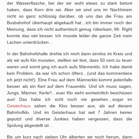
der Wasserflasche, bei der wir wohl etwas zu stark betont
haben, dass Korn drin sei. Aber wir sind uns im Nachhinein
nicht so ganz schlüssig darüber, ob uns das die Frau am
Busbahnhof überhaupt abgekauft hat…ich bin immer noch der
Meinung, dass ich nicht authentisch genug rüberkam, Mr. Right
konnte das viel besser. Ich musste leider die ganze Zeit mein
Lachen unterdrücken…
In der Bahnhofshalle drehte ich mich dann sinnlos im Kreis und
als wir aufs Klo mussten, stellten wir fest, dass 50 cent zu teuer
waren und somit ging ich auch aufs Männerklo. Ich habe damit
kein Problem, da war ich schon öfters…(und das kommentiere
ich jetzt nicht!). Eine Frau auf dem Männerklo kommt jedenfalls
besser als ein Kerl auf dem Frauenklo. Und ich muss sagen,
Jungs, Männer, Kerle!!…euer Klo sieht wortwörtlich beschissen
aus! Das habe ich echt noch nie gesehen…sogar im
Geisterhaus
sahen die Klos besser aus, als auf diesem
Bahnhofklo. Und im Geisterhaus hat seit 7 Jahren keiner
geputzt und diverse Junkies haben vergessen, dass die
Spülung abgestellt ist…
Bis um kurz nach sieben Uhr alberten wir noch herum, dann