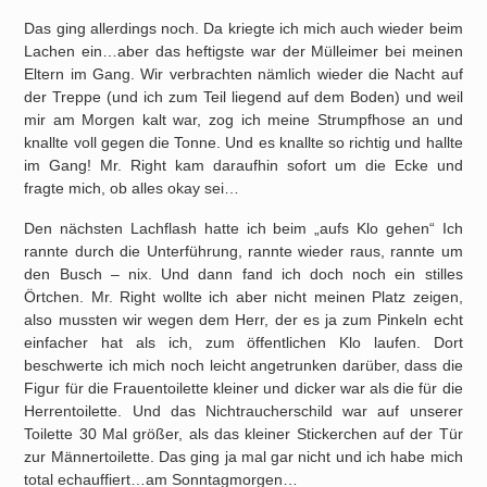
Das ging allerdings noch. Da kriegte ich mich auch wieder beim
Lachen ein…aber das heftigste war der Mülleimer bei meinen
Eltern im Gang. Wir verbrachten nämlich wieder die Nacht auf
der Treppe (und ich zum Teil liegend auf dem Boden) und weil
mir am Morgen kalt war, zog ich meine Strumpfhose an und
knallte voll gegen die Tonne. Und es knallte so richtig und hallte
im Gang! Mr. Right kam daraufhin sofort um die Ecke und
fragte mich, ob alles okay sei…
Den nächsten Lachflash hatte ich beim „aufs Klo gehen“ Ich
rannte durch die Unterführung, rannte wieder raus, rannte um
den Busch – nix. Und dann fand ich doch noch ein stilles
Örtchen. Mr. Right wollte ich aber nicht meinen Platz zeigen,
also mussten wir wegen dem Herr, der es ja zum Pinkeln echt
einfacher hat als ich, zum öffentlichen Klo laufen. Dort
beschwerte ich mich noch leicht angetrunken darüber, dass die
Figur für die Frauentoilette kleiner und dicker war als die für die
Herrentoilette. Und das Nichtraucherschild war auf unserer
Toilette 30 Mal größer, als das kleiner Stickerchen auf der Tür
zur Männertoilette. Das ging ja mal gar nicht und ich habe mich
total echauffiert…am Sonntagmorgen…