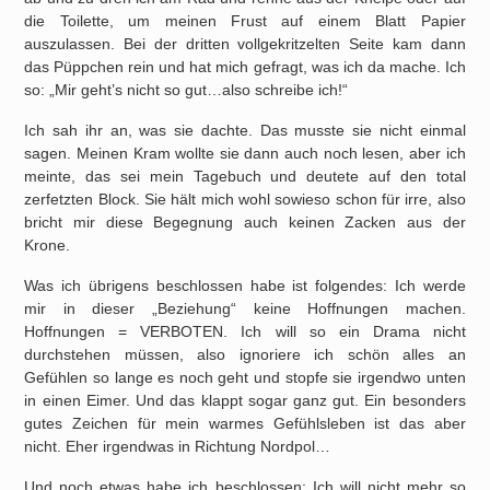
die Toilette, um meinen Frust auf einem Blatt Papier
auszulassen. Bei der dritten vollgekritzelten Seite kam dann
das Püppchen rein und hat mich gefragt, was ich da mache. Ich
so: „Mir geht’s nicht so gut…also schreibe ich!“
Ich sah ihr an, was sie dachte. Das musste sie nicht einmal
sagen. Meinen Kram wollte sie dann auch noch lesen, aber ich
meinte, das sei mein Tagebuch und deutete auf den total
zerfetzten Block. Sie hält mich wohl sowieso schon für irre, also
bricht mir diese Begegnung auch keinen Zacken aus der
Krone.
Was ich übrigens beschlossen habe ist folgendes: Ich werde
mir in dieser „Beziehung“ keine Hoffnungen machen.
Hoffnungen = VERBOTEN. Ich will so ein Drama nicht
durchstehen müssen, also ignoriere ich schön alles an
Gefühlen so lange es noch geht und stopfe sie irgendwo unten
in einen Eimer. Und das klappt sogar ganz gut. Ein besonders
gutes Zeichen für mein warmes Gefühlsleben ist das aber
nicht. Eher irgendwas in Richtung Nordpol…
Und noch etwas habe ich beschlossen: Ich will nicht mehr so