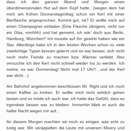
dass ich den ganzen Abend und Morgen einen
überdimensionalen Hut auf dem Kopf hatte…(wegen dem hat
mich am frühen Donnerstagmittag schon ein Kerl mit einer
Bierflasche angesprochen. Kommt gut, nä? Er wollte mich auf
einen Champagner einladen (Eine Flasche übrigens, nicht nur
ein Glas, mmhhh) und hat gemeint, ich wär’ doch aus Berlin,
Hamburg, München!! Ich musste auf ihn gewirkt haben wie ein
Star. Allerdings habe ich in den letzten Wochen schon zu viele
zwielichtige Typen kennen gelernt und es war besser, sich nicht
noch mehr Feinde zu machen bzw. Männer verliebt. Also
versuchte ich den Kerl recht schnell wieder los zu werden. Ich
meine, es war Donnerstag! Nicht mal 17 Uhr!!…und der Kerl
war dicht…)
Am Bahnhof angekommen beschlossen Mr. Right und ich noch
einen Kaffee zu trinken. Er wollte mich nicht wirklich gehen
lassen und so müde ich auch war, ich hatte das Gefühl, dass es
irgendwie besser war zu bleiben. Immerhin blieb er auch die
halbe Nacht wegen mir auf…
An diesem Morgen machten wir noch so einiges, was echt zu
lustig war. Wir veräppelten die Leute mit unserem Mixery und