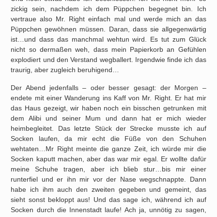
zickig sein, nachdem ich dem Püppchen begegnet bin. Ich
vertraue also Mr. Right einfach mal und werde mich an das
Püppchen gewöhnen müssen. Daran, dass sie allgegenwärtig
ist…und dass das manchmal wehtun wird. Es tut zum Glück
nicht so dermaßen weh, dass mein Papierkorb an Gefühlen
explodiert und den Verstand wegballert. Irgendwie finde ich das
traurig, aber zugleich beruhigend…
Der Abend jedenfalls – oder besser gesagt: der Morgen –
endete mit einer Wanderung ins Kaff von Mr. Right. Er hat mir
das Haus gezeigt, wir haben noch ein bisschen getrunken mit
dem Alibi und seiner Mum und dann hat er mich wieder
heimbegleitet. Das letzte Stück der Strecke musste ich auf
Socken laufen, da mir echt die Füße von den Schuhen
wehtaten…Mr Right meinte die ganze Zeit, ich würde mir die
Socken kaputt machen, aber das war mir egal. Er wollte dafür
meine Schuhe tragen, aber ich blieb stur…bis mir einer
runterfiel und er ihn mir vor der Nase wegschnappte. Dann
habe ich ihm auch den zweiten gegeben und gemeint, das
sieht sonst bekloppt aus! Und das sage ich, während ich auf
Socken durch die Innenstadt laufe! Ach ja, unnötig zu sagen,