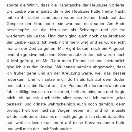
spürte die Wirtin, dass die Handtasche der Heulsuse vibrierte!
Die Lesbe war entsetzt, denn die Heulsuse hätte heute Nacht
mit zu ihr sollen…und auch wenn sie keinen Bock auf das
Gespiele der Frau hatte…sie war nun echt sauer. Am Ende
beschimpfte sie die Heulsuse als Schlampe und die sie
wiederum als Lesbe. Und dann ging auch noch das Armband
der Lesbe kaputt (Ich weiß nicht mehr wie) und es wurde echt
mal an der Zeit zu gehen. Mr. Right bekam noch ein Angebot,
einmal irgendwo mit seiner Stimme aufzutreten, ich wurde noch
X Mal gefragt, ob Mr. Right mein Freund sei und letztendlich
ging ich aus der Kneipe. Wir hatten nämlich abgemacht, dass
ich früher gehe und an der Kreuzung warte, weil das besser
rüberkam. Und ich setze mich dort natürlich auf dem Boden
und sah mir die Nacht an. Der Postbote/Lieferkurier/whatever
fuhr zufälligerweise an mir vorbei, hielt an, stieg aus und fragte
mich, ob bei mir auch echt alles okay sei. Ich meinte „alles
bestens“ und grinste wahrscheinlich auch noch dämlich, denn
prompt hielt der nächste Wagen neben mir und ich musste
wieder beteuern, dass es mir echt gut geht. Ich stand daraufhin
auf, weil ich keine Lust mehr auf diese Konversationen hatte
und weil mich der Lachflash packte.