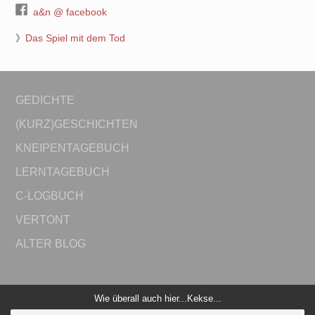
a&n @ facebook
》
Das Spiel mit dem Tod
GEDICHTE
(KURZ)GESCHICHTEN
KNEIPENTAGEBUCH
LERNTAGEBUCH
C-LOGBUCH
VERTONT
ALTER BLOG
Wie überall auch hier...Kekse...
© 2026 Journey...alles und nichts. Bento theme by Satori