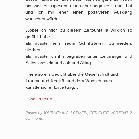
bin, weil es insgesamt einen eher negativen Touch hat
und ich mir eher einen positiveren Ausklang
wünschen würde.
Wobei ich mich zu diesem Zeitpunkt ja wirklich so
gefühlt habe…
als müsste mein Traum, Schriftstellerin zu werden,
sterben…
als müsste ich ihn begraben unter Zeitmangel und
Selbstzweifeln und Job und Alltag…
Hier also ein Gedicht über die Gesellschaft und
Träume und Realität und dem Wunsch nach
künstlerischer Entfaltung…
…weiterlesen
Posted by
JOURNEY
in
ALLGEMEIN, GEDICHTE, VERTONT
,
2
comments