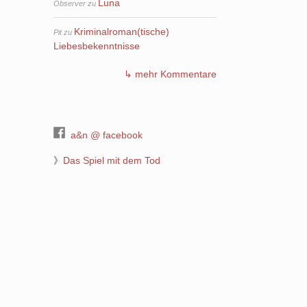
Luna
Observer
zu
Kriminalroman(tische)
Pit
zu
Liebesbekenntnisse
↳ mehr Kommentare
a&n @ facebook
》
Das Spiel mit dem Tod