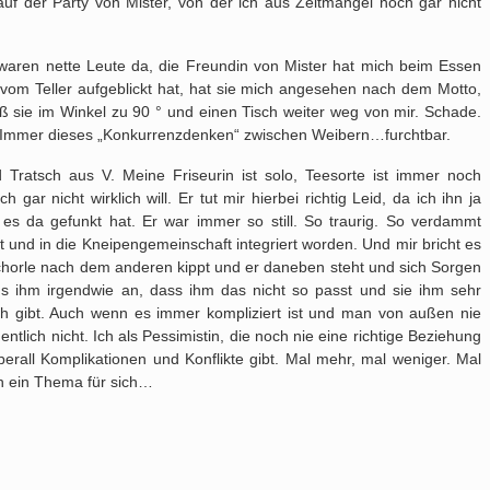
uf der Party von Mister, von der ich aus Zeitmangel noch gar nicht
 waren nette Leute da, die Freundin von Mister hat mich beim Essen
 vom Teller aufgeblickt hat, hat sie mich angesehen nach dem Motto,
ß sie im Winkel zu 90 ° und einen Tisch weiter weg von mir. Schade.
. Immer dieses „Konkurrenzdenken“ zwischen Weibern…furchtbar.
 Tratsch aus V. Meine Friseurin ist solo, Teesorte ist immer noch
ar nicht wirklich will. Er tut mir hierbei richtig Leid, da ich ihn ja
es da gefunkt hat. Er war immer so still. So traurig. So verdammt
üht und in die Kneipengemeinschaft integriert worden. Und mir bricht es
Schorle nach dem anderen kippt und er daneben steht und sich Sorgen
ehs ihm irgendwie an, dass ihm das nicht so passt und sie ihm sehr
ch gibt. Auch wenn es immer kompliziert ist und man von außen nie
entlich nicht. Ich als Pessimistin, die noch nie eine richtige Beziehung
berall Komplikationen und Konflikte gibt. Mal mehr, mal weniger. Mal
ch ein Thema für sich…