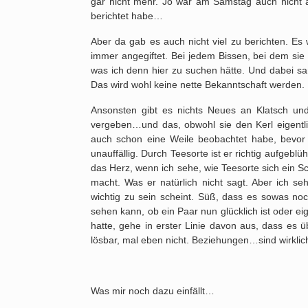
gar nicht mehr. Jo war am Samstag auch nicht a
berichtet habe…
Aber da gab es auch nicht viel zu berichten. Es
immer angegiftet. Bei jedem Bissen, bei dem sie
was ich denn hier zu suchen hätte. Und dabei sa
Das wird wohl keine nette Bekanntschaft werden
Ansonsten gibt es nichts Neues an Klatsch und
vergeben…und das, obwohl sie den Kerl eigentlich g
auch schon eine Weile beobachtet habe, bevor 
unauffällig. Durch Teesorte ist er richtig aufgebl
das Herz, wenn ich sehe, wie Teesorte sich ein 
macht. Was er natürlich nicht sagt. Aber ich s
wichtig zu sein scheint. Süß, dass es sowas no
sehen kann, ob ein Paar nun glücklich ist oder eig
hatte, gehe in erster Linie davon aus, dass es ü
lösbar, mal eben nicht. Beziehungen…sind wirkli
Was mir noch dazu einfällt…