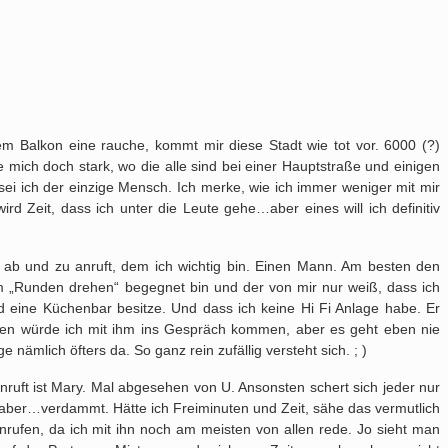
em Balkon eine rauche, kommt mir diese Stadt wie tot vor. 6000 (?)
 mich doch stark, wo die alle sind bei einer Hauptstraße und einigen
ei ich der einzige Mensch. Ich merke, wie ich immer weniger mit mir
ird Zeit, dass ich unter die Leute gehe…aber eines will ich definitiv
h ab und zu anruft, dem ich wichtig bin. Einen Mann. Am besten den
 „Runden drehen“ begegnet bin und der von mir nur weiß, dass ich
 eine Küchenbar besitze. Und dass ich keine Hi Fi Anlage habe. Er
sten würde ich mit ihm ins Gespräch kommen, aber es geht eben nie
e nämlich öfters da. So ganz rein zufällig versteht sich. ; )
anruft ist Mary. Mal abgesehen von U. Ansonsten schert sich jeder nur
ber…verdammt. Hätte ich Freiminuten und Zeit, sähe das vermutlich
rufen, da ich mit ihn noch am meisten von allen rede. Jo sieht man