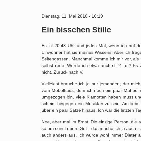
Dienstag, 11. Mai 2010 - 10:19
Ein bisschen Stille
Es ist 20:43 Uhr und jedes Mal, wenn ich auf d
Einwohner hat sie meines Wissens. Aber ich frage
Seitengassen. Manchmal komme ich mir vor, als s
selbst rede. Werde ich etwa auch still? Tot? Es w
nicht. Zurück nach V.
Vielleicht brauche ich ja nur jemanden, der mic
vom Möbelhaus, dem ich noch ein paar Mal beim
umgezogen bin, viele Klamotten haben muss und
scheint hingegen ein Musikfan zu sein. Am lieb
über ein paar Sätze hinaus. Ich war die letzten Tag
Nee, aber mal im Ernst. Die einzige Person, die 
so um sein Leben. Gut…das mache ich ja auch…a
auch anders aus. Ich würde wohl immer Dieter an