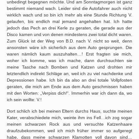
unbedingt begegnen möchte. Und am Sonntagmorgen ist ganz
bestimmt niemand wach. Leider sind die Autofahrer auch nicht
wirklich wach und so bin ich mehr als eine Stunde Richtung V.
gelaufen, bis endlich mal jemand angehalten hat. Ich hatte
jedoch das Pech an drei Kerle zu geraten, die gerade aus der
Disco kamen und von denen mindestens zwei total dicht waren.
Zum Glück ist der Weg von B.D. nach V. nicht so weit, denn
ansonsten wäre ich sicherlich aus dem Auto gesprungen. Die
waren nämlich kaum auszuhalten…! Erst fragten sie mich,
woher ich komme, was ich mache, dann durchsuchten sie
meine Tasche nach Bomben und Katzen und drohten mir
letztendlich indirekt Schläge an, weil ich zu viel nachdenke und
Depressionen habe. Ich bin da also an drei totale Vollpfosten
geraten, die mich am Ende aus dem Auto geschmissen haben
mit den Worten: „Verpiss dich!“. Immerhin war ich dann da, wo
ich sein wollte: V.!
Dort schlich ich bei meinen Eltern durchs Haus, suchte meinen
Kater, verabschiedete mich, weinte ihm ins Fell…ich zog sogar
meinen schwarzen Rock aus und versuchte Katzenhaare
draufzubekommen, weil ich mich früher immer so aufgeregt
habe, dass meine schwarzen Klamotten voll davon sind…