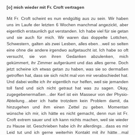
[o] mich wieder mit Fr. Croft vertragen
Mit Fr. Croft scheint es nun endgültig aus zu sein. Wir haben
uns im Laufe der letzten 6 Wochen manchmal angezickt, aber
eigentlich erstaunlich gut verstanden. Ich habe viel für sie getan
und sie auch für mich. Wir waren das doppelte Lottchen,
Schwestern, galten als zwei Lesben, alles eben…weil so selten
eine ohne die andere irgendwo aufgetaucht ist. Ich habe so oft
versucht, sie von ihren Gedanken abzulenken, mich
gekümmert, ihr Zimmer aufgeräumt und das alles gerne. Doch
jetzt scheine ich etwas getan zu haben, was sie so dermaßen
getroffen hat, dass sie sich nicht mal von mir verabschiedet hat.
Und dabei wollte ich ihr eigentlich nur helfen, weil sie jemanden
toll fand und sich nicht getraut hat was zu sagen. Okay,
zugegebenermaßen…der Kerl ist ein Masseur von der Physio-
Abteilung…aber ich hatte trotzdem kein Problem damit, da
hinzugehen und ihm einen Zettel zu geben. Momentan
wünsche ich mir, ich hätte es nicht gemacht, denn nun ist Fr.
Croft extrem sauer und ich kann nichts machen, weil sie wieder
zu Hause ist. Geschrieben habe ich ihr allerdings…dass es mir
Leid tut und ich gerne weiterhin Kontakt mit ihr hätte…mal