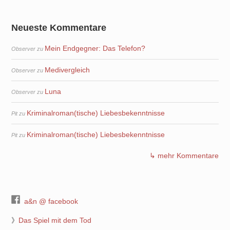
Neueste Kommentare
Mein Endgegner: Das Telefon?
Observer
zu
Medivergleich
Observer
zu
Luna
Observer
zu
Kriminalroman(tische) Liebesbekenntnisse
Pit
zu
Kriminalroman(tische) Liebesbekenntnisse
Pit
zu
↳ mehr Kommentare
a&n @ facebook
》
Das Spiel mit dem Tod